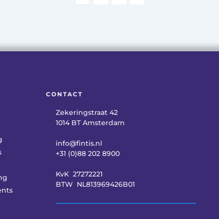
CONTACT
Zekeringstraat 42
1014 BT Amsterdam
g
info@fintis.nl 
s
+31 (0)88 202 8900 
KvK  27272221
ng
BTW  NL813969426B01 
ents