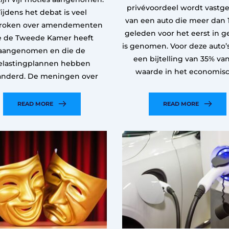
privévoordeel wordt vastge
Tijdens het debat is veel
van een auto die meer dan 1
roken over amendementen
geleden voor het eerst in g
e de Tweede Kamer heeft
is genomen. Voor deze auto’
aangenomen en die de
een bijtelling van 35% va
elastingplannen hebben
waarde in het economis
anderd. De meningen over
READ MORE
READ MORE