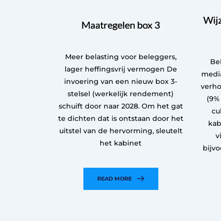
Wijz
Maatregelen box 3
Meer belasting voor beleggers,
Be
lager heffingsvrij vermogen De
medi
invoering van een nieuw box 3-
verho
stelsel (werkelijk rendement)
(9%
schuift door naar 2028. Om het gat
cu
te dichten dat is ontstaan door het
kab
uitstel van de hervorming, sleutelt
v
het kabinet
bijv
READ MORE