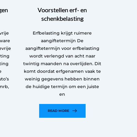
gen
Voorstellen erf- en
schenkbelasting
vrije
Erfbelasting krijgt ruimere
zware
aangiftetermijn De
vrije
aangiftetermijn voor erfbelasting
ting
wordt verlengd van acht naar
ting
twintig maanden na overlijden. Dit
e
komt doordat erfgenamen vaak te
to’s
weinig gegevens hebben binnen
 mrb,
de huidige termijn om een juiste
en
READ MORE