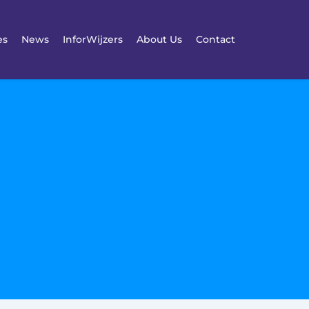
es
News
InforWijzers
About Us
Contact