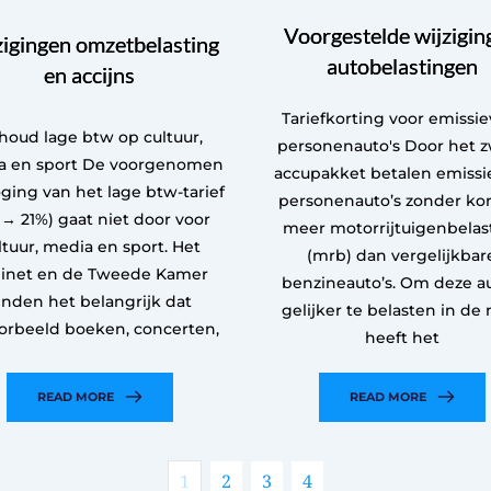
Voorgestelde wijzigin
igingen omzetbelasting
autobelastingen
en accijns
Tariefkorting voor emissie
houd lage btw op cultuur,
personenauto's Door het 
a en sport De voorgenomen
accupakket betalen emissie
ging van het lage btw-tarief
personenauto’s zonder kor
 → 21%) gaat niet door voor
meer motorrijtuigenbelas
ltuur, media en sport. Het
(mrb) dan vergelijkbar
inet en de Tweede Kamer
benzineauto’s. Om deze au
inden het belangrijk dat
gelijker te belasten in de
oorbeeld boeken, concerten,
heeft het
READ MORE
READ MORE
1
2
3
4