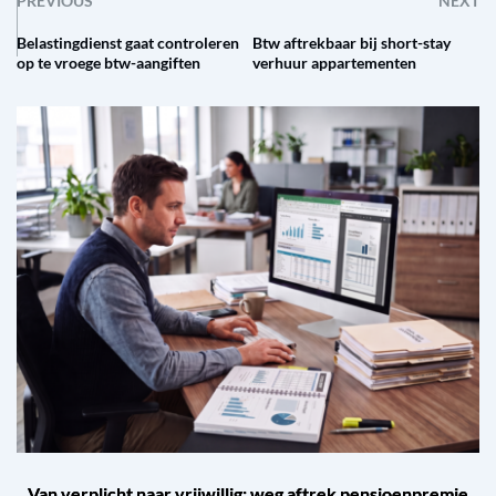
PREVIOUS
NEXT
Belastingdienst gaat controleren
Btw aftrekbaar bij short-stay
op te vroege btw-aangiften
verhuur appartementen
Van verplicht naar vrijwillig: weg aftrek pensioenpremie