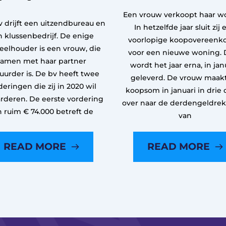
Een vrouw verkoopt haar w
 drijft een uitzendbureau en
In hetzelfde jaar sluit zij 
 klussenbedrijf. De enige
voorlopige koopovereenk
eelhouder is een vrouw, die
voor een nieuwe woning. 
samen met haar partner
wordt het jaar erna, in janu
uurder is. De bv heeft twee
geleverd. De vrouw maak
deringen die zij in 2020 wil
koopsom in januari in drie 
rderen. De eerste vordering
over naar de derdengeldre
n ruim € 74.000 betreft de
van
READ MORE
READ MORE