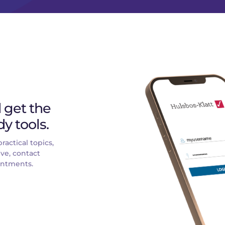
get the 
y tools.
actical topics, 
ve, contact 
ointments.