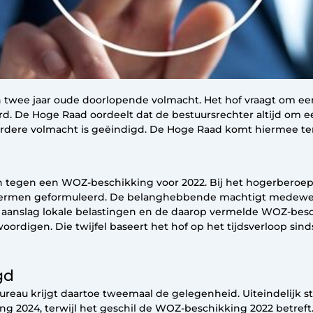
 twee jaar oude doorlopende volmacht. Het hof vraagt om e
ard. De Hoge Raad oordeelt dat de bestuursrechter altijd om 
dere volmacht is geëindigd. De Hoge Raad komt hiermee teru
n tegen een WOZ-beschikking voor 2022. Bij het hogerberoep
ne termen geformuleerd. De belanghebbende machtigt medew
aanslag lokale belastingen en de daarop vermelde WOZ-beschi
digen. Die twijfel baseert het hof op het tijdsverloop sin
gd
reau krijgt daartoe tweemaal de gelegenheid. Uiteindelijk st
g 2024, terwijl het geschil de WOZ-beschikking 2022 betreft.