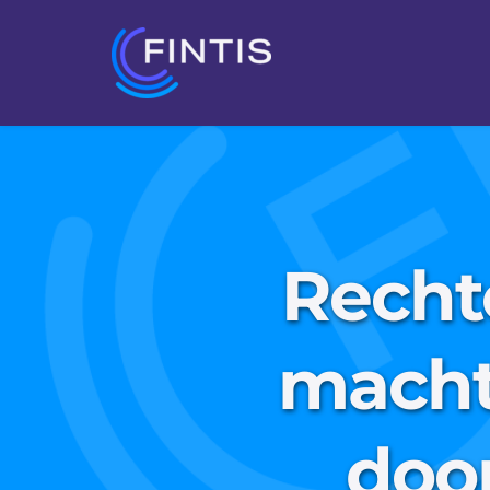
Recht
machti
doo