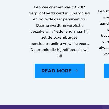
Een werknemer was tot 2017
Een bv
verplicht verzekerd in Luxemburg
een
en bouwde daar pensioen op.
aand
Daarna wordt hij verplicht
verzekerd in Nederland, maar hij
best
zet de Luxemburgse
vor
pensioenregeling vrijwillig voort.
afwaa
De premie die hij zelf betaalt, wil
va
hij
READ MORE