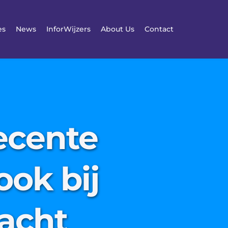
es
News
InforWijzers
About Us
Contact
ecente
ook bij
acht