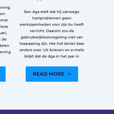
oning.
Een dga stelt dat hij vanwege
een
hartproblemen geen
omst
werkzaamheden voor zijn bv heeft
Deze
verricht. Daarom zou de
ari,
gebruikelijkloonregeling niet van
t de
toepassing zijn. Het hof denkt daar
delen
anders over. Uit brieven en e-mails
kening
blijkt dat de dga in het jaar in
READ MORE