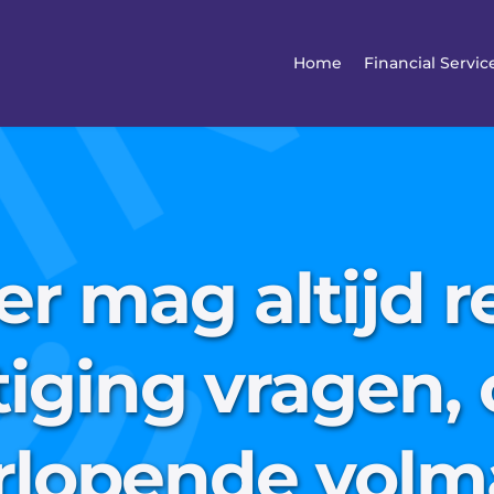
Home
Financial Servic
er mag altijd r
ging vragen, 
rlopende volm