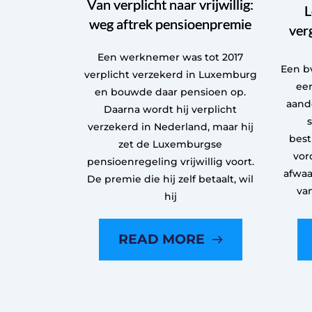
Van verplicht naar vrijwillig:
L
weg aftrek pensioenpremie
ver
Een werknemer was tot 2017
Een bv
verplicht verzekerd in Luxemburg
een
en bouwde daar pensioen op.
aand
Daarna wordt hij verplicht
verzekerd in Nederland, maar hij
best
zet de Luxemburgse
vor
pensioenregeling vrijwillig voort.
afwaa
De premie die hij zelf betaalt, wil
va
hij
READ MORE