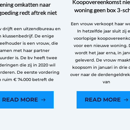
Koopovereenkomst ni
ening omkatten naar
woning geen box 3-sc
goeding redt aftrek niet
Een vrouw verkoopt haar w
 drijft een uitzendbureau en
In hetzelfde jaar sluit zij 
 klussenbedrijf. De enige
voorlopige koopovereenk
eelhouder is een vrouw, die
voor een nieuwe woning. 
samen met haar partner
wordt het jaar erna, in janu
uurder is. De bv heeft twee
geleverd. De vrouw maak
deringen die zij in 2020 wil
koopsom in januari in drie 
rderen. De eerste vordering
over naar de derdengeldre
n ruim € 74.000 betreft de
van
READ MORE
READ MORE