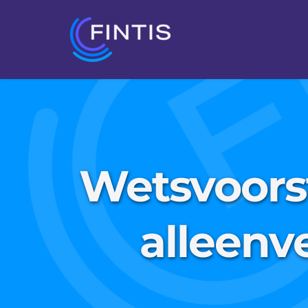
Wetsvoorst
alleenv