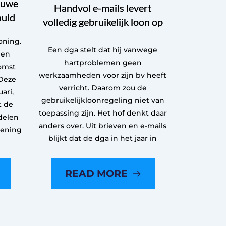
euwe
Handvol e-mails levert
huld
volledig gebruikelijk loon op
oning.
Een dga stelt dat hij vanwege
een
hartproblemen geen
omst
werkzaamheden voor zijn bv heeft
Deze
verricht. Daarom zou de
ari,
gebruikelijkloonregeling niet van
t de
toepassing zijn. Het hof denkt daar
delen
anders over. Uit brieven en e-mails
kening
blijkt dat de dga in het jaar in
READ MORE