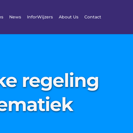
es
News
InforWijzers
About Us
Contact
ke regeling
lematiek