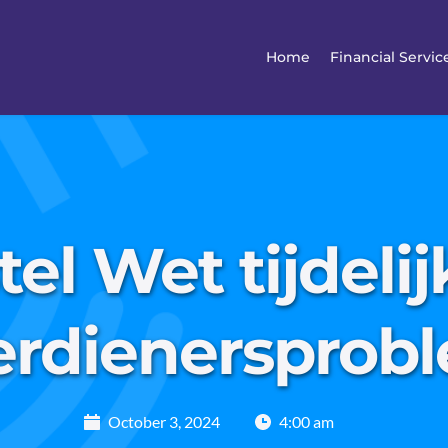
Home
Financial Servic
el Wet tijdelij
erdienersprob
October 3, 2024
4:00 am