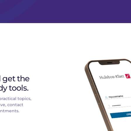
get the 
y tools.
actical topics, 
ve, contact 
ointments.