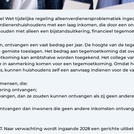
el Wet tijdelijke regeling alleenverdienersproblematiek inge
verdienershuishoudens met een laag inkomen, die door een 
ouden met alleen een bijstandsuitkering, financieel tegemo
en, ontvangen een vast bedrag per jaar. De hoogte van de te
e gemiste toeslagen. Het bedrag aan tegemoetkoming dat ove
moetkoming kan ambtshalve worden toegekend. Het college v
die in aanmerking komen voor een tegemoetkoming. Omdat het n
s, kunnen huishoudens zelf een aanvraag indienen voor de 
mensen, die:
kering ontvangen;
vangen, dan ze zouden kunnen ontvangen als zij geen ande
 ontvangen dan inwoners die geen andere inkomsten ontvange
027. Naar verwachting wordt ingaande 2028 een gerichte uitbe