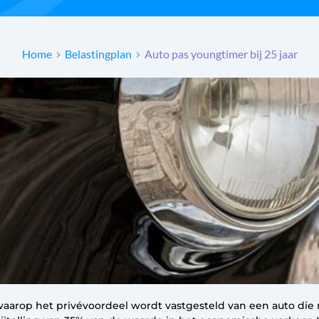
Home
Belastingplan
Auto pas youngtimer bij 25 jaar
arop het privévoordeel wordt vastgesteld van een auto die m