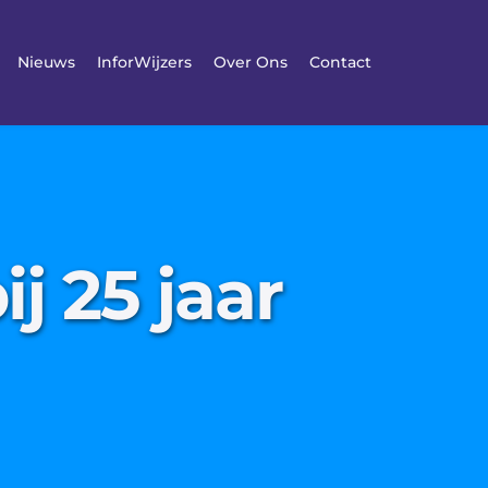
Nieuws
InforWijzers
Over Ons
Contact
j 25 jaar