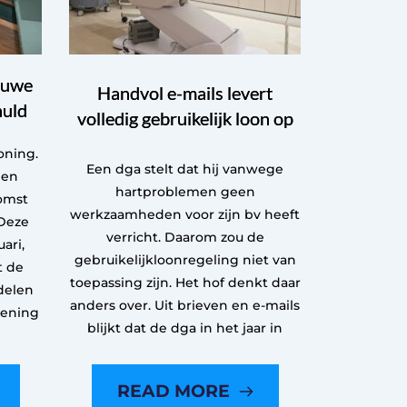
euwe
Handvol e-mails levert
huld
volledig gebruikelijk loon op
oning.
Een dga stelt dat hij vanwege
een
hartproblemen geen
omst
werkzaamheden voor zijn bv heeft
Deze
verricht. Daarom zou de
ari,
gebruikelijkloonregeling niet van
t de
toepassing zijn. Het hof denkt daar
delen
anders over. Uit brieven en e-mails
kening
blijkt dat de dga in het jaar in
READ MORE