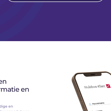
n 
rmatie en 
dige en 