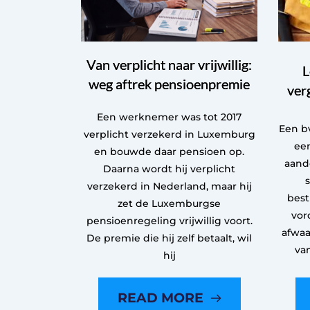
Van verplicht naar vrijwillig:
L
weg aftrek pensioenpremie
ver
Een werknemer was tot 2017
Een bv
verplicht verzekerd in Luxemburg
een
en bouwde daar pensioen op.
aand
Daarna wordt hij verplicht
verzekerd in Nederland, maar hij
best
zet de Luxemburgse
vor
pensioenregeling vrijwillig voort.
afwaa
De premie die hij zelf betaalt, wil
va
hij
READ MORE