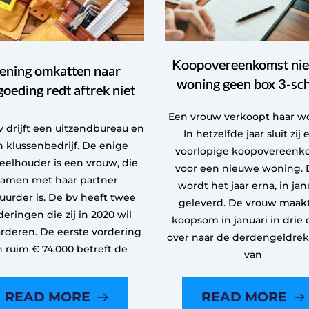
Koopovereenkomst ni
ening omkatten naar
woning geen box 3-sc
goeding redt aftrek niet
Een vrouw verkoopt haar w
 drijft een uitzendbureau en
In hetzelfde jaar sluit zij 
 klussenbedrijf. De enige
voorlopige koopovereenk
eelhouder is een vrouw, die
voor een nieuwe woning. 
samen met haar partner
wordt het jaar erna, in janu
uurder is. De bv heeft twee
geleverd. De vrouw maak
deringen die zij in 2020 wil
koopsom in januari in drie 
rderen. De eerste vordering
over naar de derdengeldre
n ruim € 74.000 betreft de
van
READ MORE
READ MORE