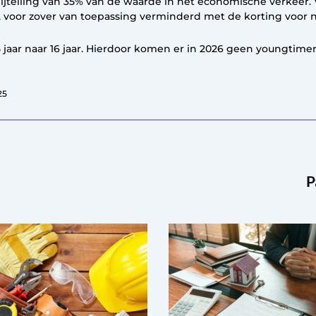
jtelling van 35% van de waarde in het economische verkeer. Vo
js, voor zover van toepassing verminderd met de korting voor 
jaar naar 16 jaar. Hierdoor komen er in 2026 geen youngtimer
25
P