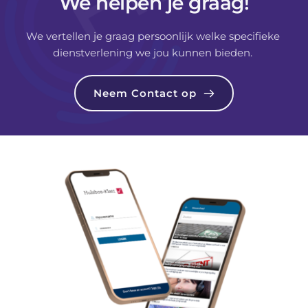
We helpen je graag!
We vertellen je graag persoonlijk welke specifieke 
dienstverlening we jou kunnen bieden. 
Neem Contact op