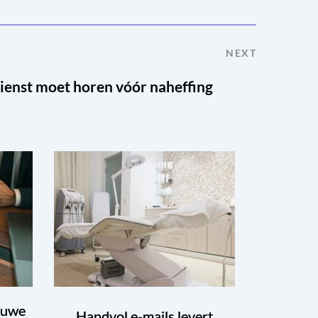
NEXT
ienst moet horen vóór naheffing
euwe
Handvol e-mails levert