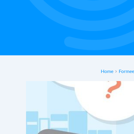
Home
Formee