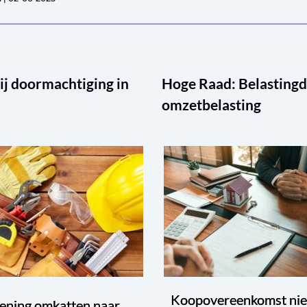
j doormachtiging in
Hoge Raad: Belastingd
omzetbelasting
Koopovereenkomst ni
ening omkatten naar