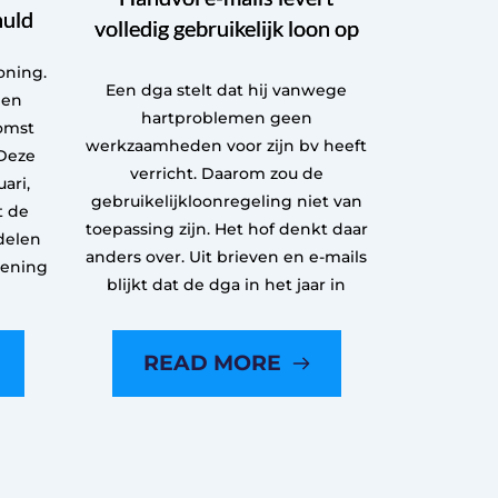
huld
volledig gebruikelijk loon op
oning.
Een dga stelt dat hij vanwege
een
hartproblemen geen
omst
werkzaamheden voor zijn bv heeft
Deze
verricht. Daarom zou de
ari,
gebruikelijkloonregeling niet van
t de
toepassing zijn. Het hof denkt daar
delen
anders over. Uit brieven en e-mails
kening
blijkt dat de dga in het jaar in
READ MORE