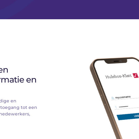
n 
rmatie en 
dige en 
 toegang tot een 
medewerkers, 