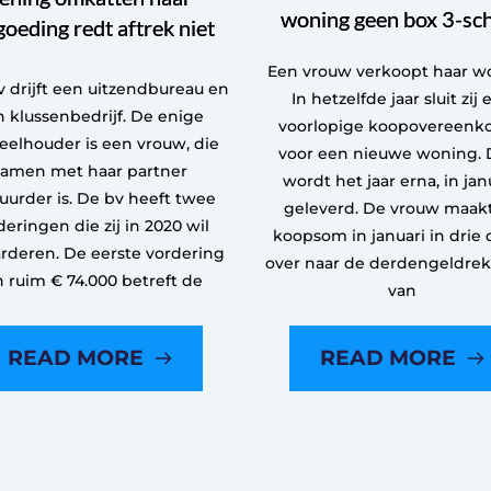
woning geen box 3-sc
goeding redt aftrek niet
Een vrouw verkoopt haar w
 drijft een uitzendbureau en
In hetzelfde jaar sluit zij 
 klussenbedrijf. De enige
voorlopige koopovereenk
eelhouder is een vrouw, die
voor een nieuwe woning. 
samen met haar partner
wordt het jaar erna, in janu
uurder is. De bv heeft twee
geleverd. De vrouw maak
deringen die zij in 2020 wil
koopsom in januari in drie 
rderen. De eerste vordering
over naar de derdengeldre
n ruim € 74.000 betreft de
van
READ MORE
READ MORE