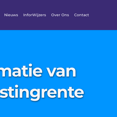
Nieuws
InforWijzers
Over Ons
Contact
matie van
stingrente