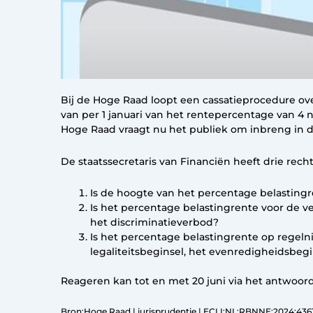
Bij de Hoge Raad loopt een cassatieprocedure ov
van per 1 januari van het rentepercentage van 4 
Hoge Raad vraagt nu het publiek om inbreng in d
De staatssecretaris van Financiën heeft drie re
Is de hoogte van het percentage belastingr
Is het percentage belastingrente voor de v
het discriminatieverbod?
Is het percentage belastingrente op regelni
legaliteitsbeginsel, het evenredigheidsbegi
Reageren kan tot en met 20 juni via het antwoor
Bron:Hoge Raad | jurisprudentie | ECLI:NL:RBNNE:2024:4361