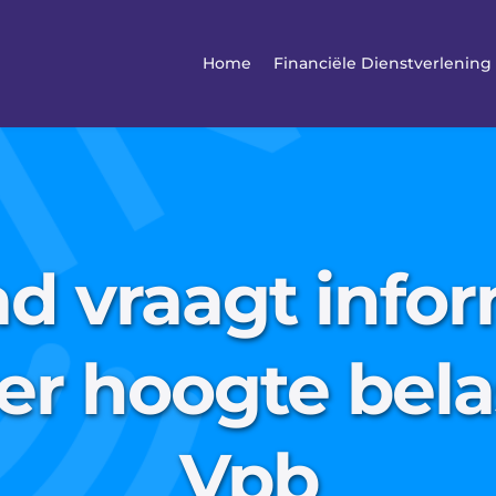
Home
Financiële Dienstverlening
d vraagt infor
er hoogte bela
Vpb