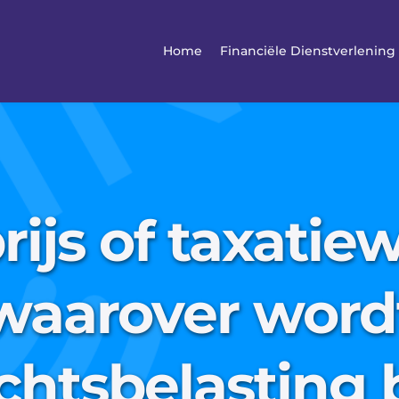
Home
Financiële Dienstverlening
ijs of taxatie
waarover word
chtsbelasting 