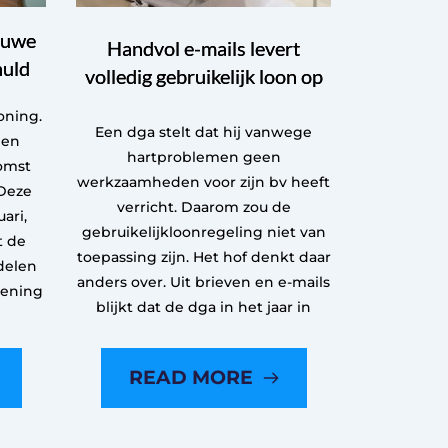
euwe
Handvol e-mails levert
huld
volledig gebruikelijk loon op
oning.
Een dga stelt dat hij vanwege
een
hartproblemen geen
omst
werkzaamheden voor zijn bv heeft
Deze
verricht. Daarom zou de
ari,
gebruikelijkloonregeling niet van
t de
toepassing zijn. Het hof denkt daar
delen
anders over. Uit brieven en e-mails
kening
blijkt dat de dga in het jaar in
READ MORE