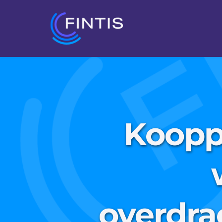
Kooppr
overdra