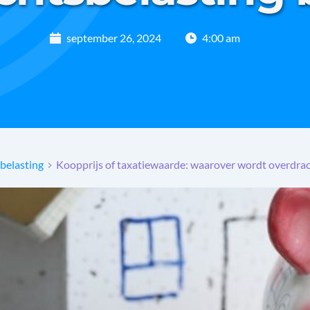
september 26, 2024
4:00 am
belasting
Koopprijs of taxatiewaarde: waarover wordt overdrac