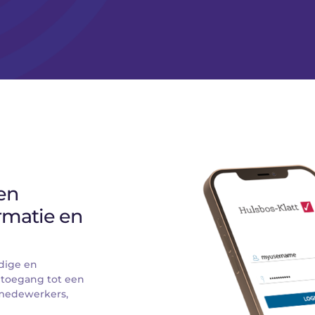
n 
rmatie en 
dige en 
 toegang tot een 
medewerkers, 