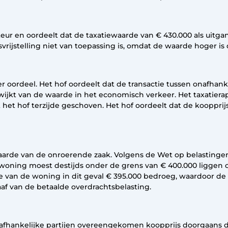
eur en oordeelt dat de taxatiewaarde van € 430.000 als uitga
svrijstelling niet van toepassing is, omdat de waarde hoger is
oordeel. Het hof oordeelt dat de transactie tussen onafhank
jkt van de waarde in het economisch verkeer. Het taxatierap
het hof terzijde geschoven. Het hof oordeelt dat de koopprijs
arde van de onroerende zaak. Volgens de Wet op belastingen
n woning moest destijds onder de grens van € 400.000 ligge
de van de woning in dit geval € 395.000 bedroeg, waardoor de s
f van de betaalde overdrachtsbelasting.
afhankelijke partijen overeengekomen koopprijs doorgaans de 