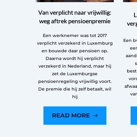
Van verplicht naar vrijwillig:
L
weg aftrek pensioenpremie
ver
Een werknemer was tot 2017
Een bv
verplicht verzekerd in Luxemburg
een
en bouwde daar pensioen op.
aand
Daarna wordt hij verplicht
verzekerd in Nederland, maar hij
best
zet de Luxemburgse
vor
pensioenregeling vrijwillig voort.
afwaa
De premie die hij zelf betaalt, wil
va
hij
READ MORE