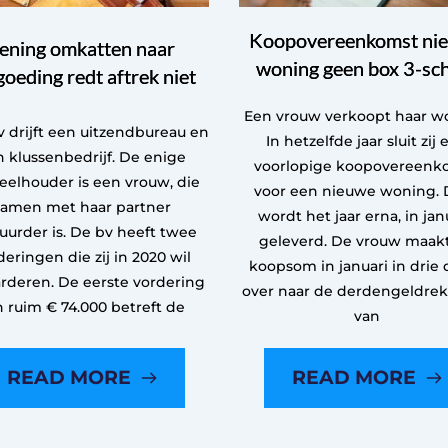
Koopovereenkomst ni
ening omkatten naar
woning geen box 3-sc
goeding redt aftrek niet
Een vrouw verkoopt haar w
 drijft een uitzendbureau en
In hetzelfde jaar sluit zij 
 klussenbedrijf. De enige
voorlopige koopovereenk
eelhouder is een vrouw, die
voor een nieuwe woning. 
samen met haar partner
wordt het jaar erna, in janu
uurder is. De bv heeft twee
geleverd. De vrouw maak
deringen die zij in 2020 wil
koopsom in januari in drie 
rderen. De eerste vordering
over naar de derdengeldre
n ruim € 74.000 betreft de
van
READ MORE
READ MORE