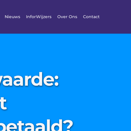
Nieuws
InforWijzers
Over Ons
Contact
waarde:
t
betaald?