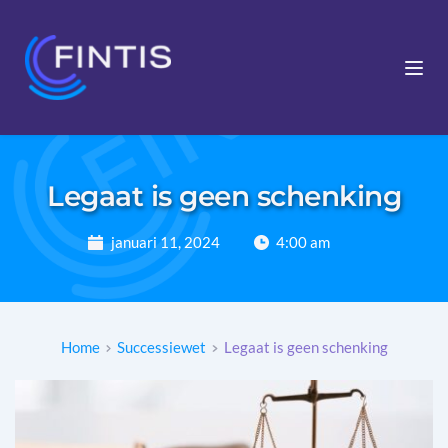
Legaat is geen schenking
januari 11, 2024
4:00 am
Home
Successiewet
Legaat is geen schenking