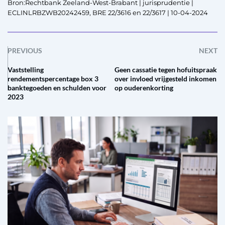
Bron:Rechtbank Zeeland-West-Brabant | jurisprudentie |
ECLINLRBZWB20242459, BRE 22/3616 en 22/3617 | 10-04-2024
PREVIOUS
NEXT
Vaststelling
Geen cassatie tegen hofuitspraak
rendementspercentage box 3
over invloed vrijgesteld inkomen
banktegoeden en schulden voor
op ouderenkorting
2023