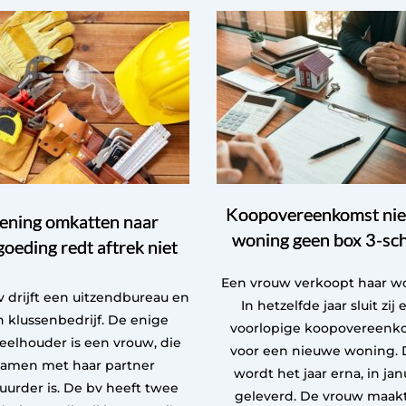
Koopovereenkomst ni
ening omkatten naar
woning geen box 3-sc
goeding redt aftrek niet
Een vrouw verkoopt haar w
 drijft een uitzendbureau en
In hetzelfde jaar sluit zij 
 klussenbedrijf. De enige
voorlopige koopovereenk
eelhouder is een vrouw, die
voor een nieuwe woning. 
samen met haar partner
wordt het jaar erna, in janu
uurder is. De bv heeft twee
geleverd. De vrouw maak