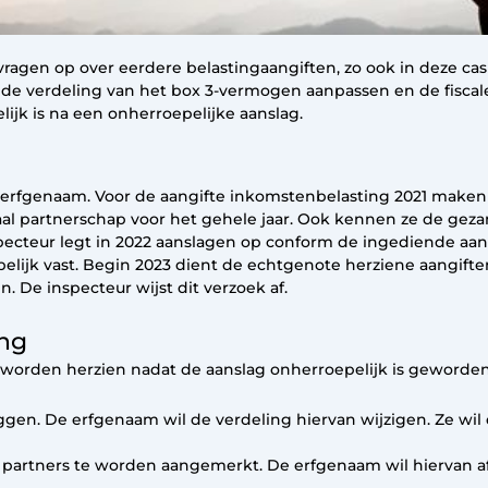
k vragen op over eerdere belastingaangiften, zo ook in deze c
l de verdeling van het box 3-vermogen aanpassen en de fisca
ijk is na een onherroepelijke aanslag.
ig erfgenaam. Voor de aangifte inkomstenbelasting 2021 maken
scaal partnerschap voor het gehele jaar. Ook kennen ze de ge
specteur legt in 2022 aanslagen op conform de ingediende aa
jk vast. Begin 2023 dient de echtgenote herziene aangiften 
 De inspecteur wijst dit verzoek af.
ing
en worden herzien nadat de aanslag onherroepelijk is geword
en. De erfgenaam wil de verdeling hiervan wijzigen. Ze wil 
al partners te worden aangemerkt. De erfgenaam wil hiervan a