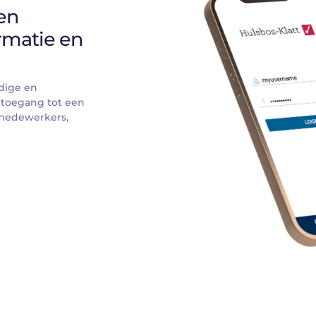
n 
rmatie en 
dige en 
 toegang tot een 
medewerkers, 