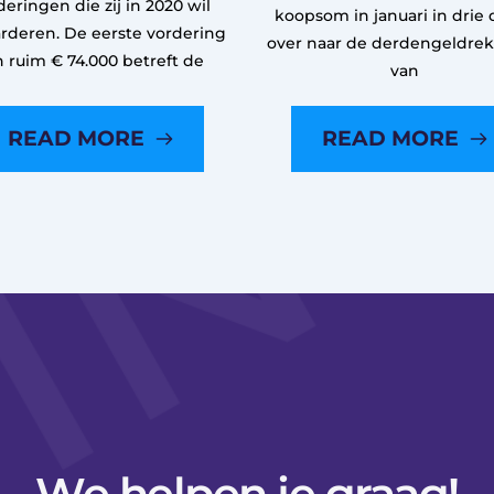
deringen die zij in 2020 wil
koopsom in januari in drie 
rderen. De eerste vordering
over naar de derdengeldre
n ruim € 74.000 betreft de
van
READ MORE
READ MORE
We helpen je graag!