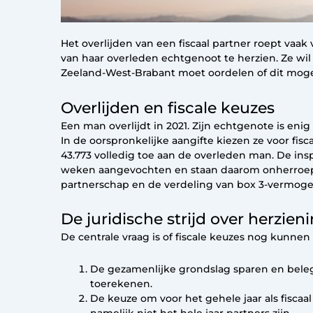
Het overlijden van een fiscaal partner roept vaa
van haar overleden echtgenoot te herzien. Ze wi
Zeeland-West-Brabant moet oordelen of dit mogel
Overlijden en fiscale keuzes
Een man overlijdt in 2021. Zijn echtgenote is en
In de oorspronkelijke aangifte kiezen ze voor fi
43.773 volledig toe aan de overleden man. De in
weken aangevochten en staan daarom onherroepeli
partnerschap en de verdeling van box 3-vermogen.
De juridische strijd over herzien
De centrale vraag is of fiscale keuzes nog kunn
De gezamenlijke grondslag sparen en belegg
toerekenen.
De keuze om voor het gehele jaar als fisca
namelijk niet het hele jaar partners zijn.