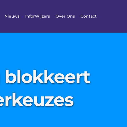
Nieuws
InforWijzers
Over Ons
Contact
 blokkeert
nerkeuzes