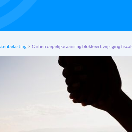
tenbelasting
Onherroepelijke aanslag blokkeert wijziging fisca