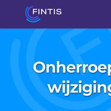
Onherroep
wijzigin