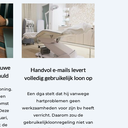
euwe
Handvol e-mails levert
huld
volledig gebruikelijk loon op
oning.
Een dga stelt dat hij vanwege
een
hartproblemen geen
omst
werkzaamheden voor zijn bv heeft
Deze
verricht. Daarom zou de
ari,
gebruikelijkloonregeling niet van
t de