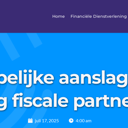
Home
Financiële Dienstverlening
elijke aanslag
g fiscale part
juli 17, 2025
4:00 am