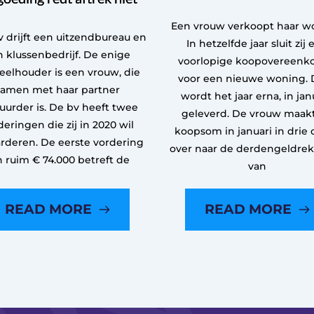
Een vrouw verkoopt haar w
 drijft een uitzendbureau en
In hetzelfde jaar sluit zij 
 klussenbedrijf. De enige
voorlopige koopovereenk
eelhouder is een vrouw, die
voor een nieuwe woning. 
samen met haar partner
wordt het jaar erna, in janu
uurder is. De bv heeft twee
geleverd. De vrouw maak
deringen die zij in 2020 wil
koopsom in januari in drie 
rderen. De eerste vordering
over naar de derdengeldre
n ruim € 74.000 betreft de
van
READ MORE
READ MORE