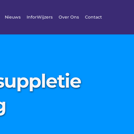
Nieuws
InforWijzers
Over Ons
Contact
suppletie
g