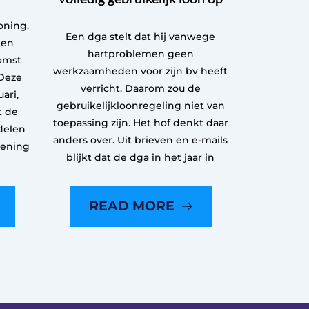
oning.
Een dga stelt dat hij vanwege
een
hartproblemen geen
omst
werkzaamheden voor zijn bv heeft
Deze
verricht. Daarom zou de
ari,
gebruikelijkloonregeling niet van
t de
toepassing zijn. Het hof denkt daar
delen
anders over. Uit brieven en e-mails
kening
blijkt dat de dga in het jaar in
READ MORE