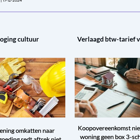
 | 17-12-2024
oging cultuur
Verlaagd btw-tarief v
Koopovereenkomst ni
ening omkatten naar
woning geen box 3-sc
goeding redt aftrek niet