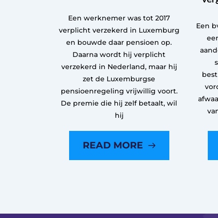
Een werknemer was tot 2017
Een bv
verplicht verzekerd in Luxemburg
een
en bouwde daar pensioen op.
aand
Daarna wordt hij verplicht
verzekerd in Nederland, maar hij
best
zet de Luxemburgse
vor
pensioenregeling vrijwillig voort.
afwaa
De premie die hij zelf betaalt, wil
va
hij
READ MORE