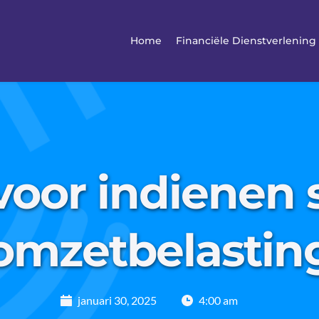
Home
Financiële Dienstverlening
voor indienen 
omzetbelastin
januari 30, 2025
4:00 am