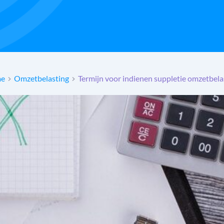
e
Omzetbelasting
Termijn voor indienen suppletie omzetbela