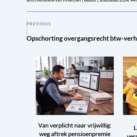
Bron:Ministerie van Financiën | besluit | Staatsblad 2024, 441
PREVIOUS
Opschorting overgangsrecht btw-verh
Van verplicht naar vrijwillig:
L
weg aftrek pensioenpremie
ver