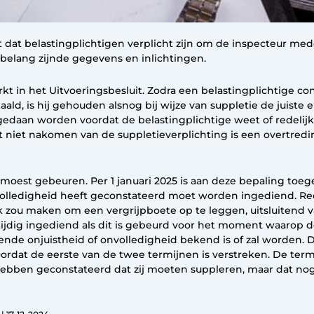
 dat belastingplichtigen verplicht zijn om de inspecteur me
 belang zijnde gegevens en inlichtingen.
kt in het Uitvoeringsbesluit. Zodra een belastingplichtige con
taald, is hij gehouden alsnog bij wijze van suppletie de juiste
gedaan worden voordat de belastingplichtige weet of redeli
et niet nakomen van de suppletieverplichting is een overtredi
k moest gebeuren. Per 1 januari 2025 is aan deze bepaling to
onvolledigheid heeft geconstateerd moet worden ingediend. R
k zou maken om een vergrijpboete op te leggen, uitsluitend 
tijdig ingediend als dit is gebeurd voor het moment waarop de
nde onjuistheid of onvolledigheid bekend is of zal worden. 
ordat de eerste van de twee termijnen is verstreken. De ter
 hebben geconstateerd dat zij moeten suppleren, maar dat n