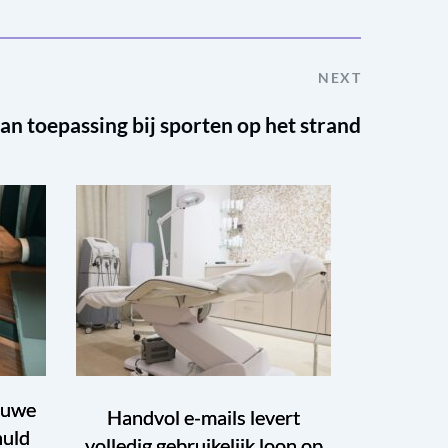
NEXT
an toepassing bij sporten op het strand
euwe
Handvol e-mails levert
huld
volledig gebruikelijk loon op