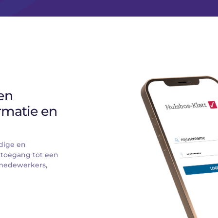
n 
rmatie en 
dige en 
 toegang tot een 
medewerkers, 