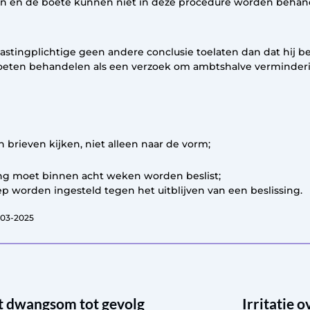
n en de boete kunnen niet in deze procedure worden behan
astingplichtige geen andere conclusie toelaten dan dat hij b
eten behandelen als een verzoek om ambtshalve verminderin
brieven kijken, niet alleen naar de vorm;
ng moet binnen acht weken worden beslist;
ep worden ingesteld tegen het uitblijven van een beslissing.
-03-2025
ft dwangsom tot gevolg
Irritatie 