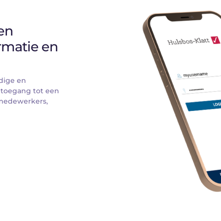
n 
rmatie en 
dige en 
 toegang tot een 
medewerkers, 