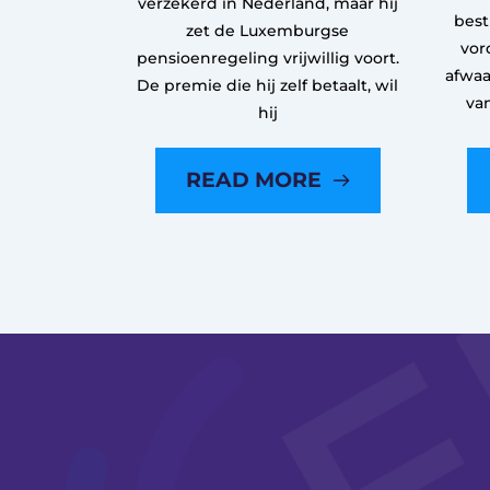
verzekerd in Nederland, maar hij
best
zet de Luxemburgse
vor
pensioenregeling vrijwillig voort.
afwaa
De premie die hij zelf betaalt, wil
va
hij
READ MORE