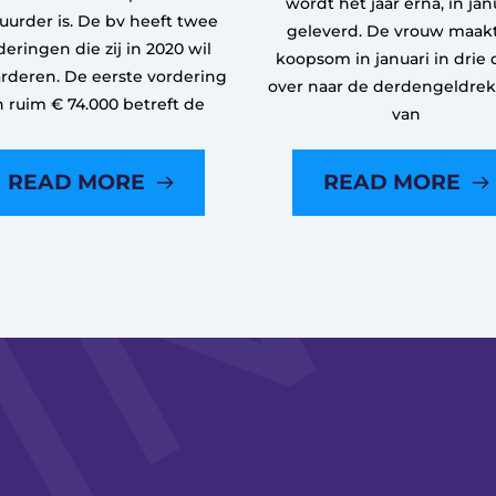
wordt het jaar erna, in janu
uurder is. De bv heeft twee
geleverd. De vrouw maak
deringen die zij in 2020 wil
koopsom in januari in drie 
rderen. De eerste vordering
over naar de derdengeldre
n ruim € 74.000 betreft de
van
READ MORE
READ MORE