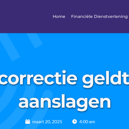
Home
Financiële Dienstverlening
orrectie geldt
aanslagen
maart 20, 2025
4:00 am