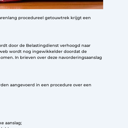
jarenlang procedureel getouwtrek krijgt een
ordt door de Belastingdienst verhoogd naar
le web wordt nog ingewikkelder doordat de
nomen. In brieven over deze navorderingsaanslag
orden aangevoerd in een procedure over een
ke aanslag;