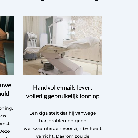
euwe
Handvol e-mails levert
huld
volledig gebruikelijk loon op
oning.
Een dga stelt dat hij vanwege
een
hartproblemen geen
omst
werkzaamheden voor zijn bv heeft
Deze
verricht. Daarom zou de