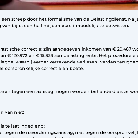
r een streep door het formalisme van de Belastingdienst. Na 
van bijna een half miljoen euro inhoudelijk te betwisten.
drastische correctie: zijn aangegeven inkomen van € 20.487 w
van € 120.972 en € 15.833 aan belastingrente. Het procedure
plegde, waarbij eerder verrekende verliezen werden terugge
e oorspronkelijke correctie en boete.
ezwaren tegen een aanslag mogen worden behandeld als ze w
n van niet:
s te laat ingediend;
r tegen de navorderingsaanslag, niet tegen de oorspronkelij