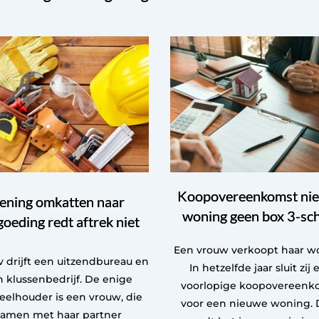
Koopovereenkomst ni
ening omkatten naar
woning geen box 3-sc
goeding redt aftrek niet
Een vrouw verkoopt haar w
 drijft een uitzendbureau en
In hetzelfde jaar sluit zij 
 klussenbedrijf. De enige
voorlopige koopovereenk
eelhouder is een vrouw, die
voor een nieuwe woning. 
samen met haar partner