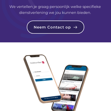
We vertellen je graag persoonlijk welke specifieke 
dienstverlening we jou kunnen bieden. 
Neem Contact op