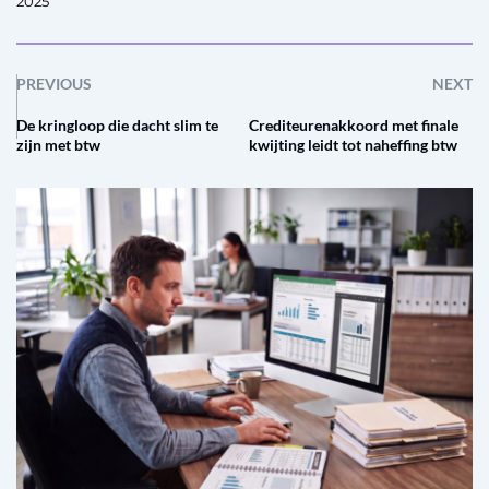
2025
PREVIOUS
NEXT
De kringloop die dacht slim te
Crediteurenakkoord met finale
zijn met btw
kwijting leidt tot naheffing btw