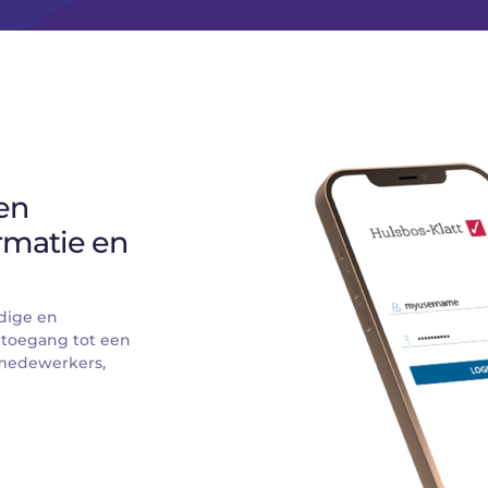
n 
rmatie en 
dige en 
 toegang tot een 
medewerkers, 