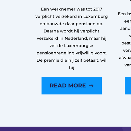
Een werknemer was tot 2017
Een bv
verplicht verzekerd in Luxemburg
een
en bouwde daar pensioen op.
aand
Daarna wordt hij verplicht
verzekerd in Nederland, maar hij
best
zet de Luxemburgse
vor
pensioenregeling vrijwillig voort.
afwaa
De premie die hij zelf betaalt, wil
va
hij
READ MORE