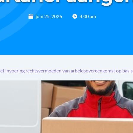
juni 25, 2026
4:00 am
t invoering rechtsvermoeden van arbeidsovereenkomst op basis