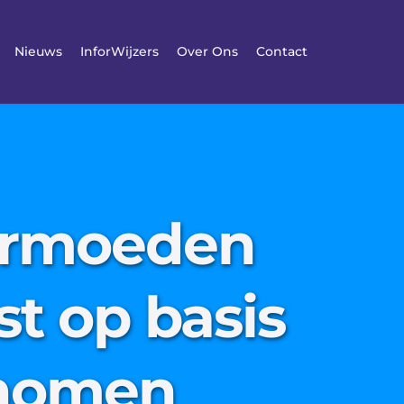
Nieuws
InforWijzers
Over Ons
Contact
vermoeden
t op basis
enomen