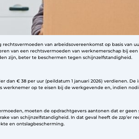
g rechtsvermoeden van arbeidsovereenkomst op basis van uur
eren van een rechtsvermoeden van werknemerschap bij een la
en zijn, beter te beschermen tegen schijnzelfstandigheid.
r dan € 38 per uur (peildatum 1 januari 2026) verdienen. De
s werknemer op te eisen bij de werkgevende en, indien nodig,
ermoeden, moeten de opdrachtgevers aantonen dat er geen s
rake van schijnzelfstandigheid. In dat geval heeft de zzp’er 
ziekte en ontslagbescherming.