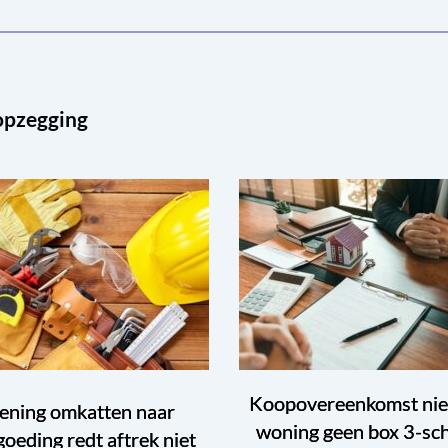
opzegging
Koopovereenkomst ni
ening omkatten naar
woning geen box 3-sc
goeding redt aftrek niet