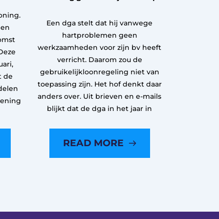
oning.
Een dga stelt dat hij vanwege
een
hartproblemen geen
omst
werkzaamheden voor zijn bv heeft
Deze
verricht. Daarom zou de
ari,
gebruikelijkloonregeling niet van
t de
toepassing zijn. Het hof denkt daar
delen
anders over. Uit brieven en e-mails
kening
blijkt dat de dga in het jaar in
READ MORE