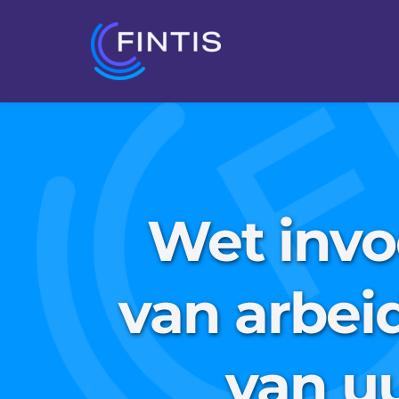
Wet invo
van arbei
van u