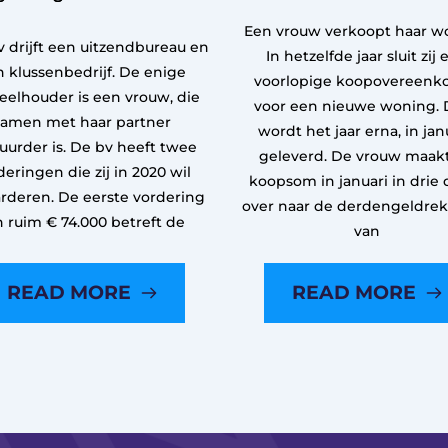
Een vrouw verkoopt haar w
 drijft een uitzendbureau en
In hetzelfde jaar sluit zij 
 klussenbedrijf. De enige
voorlopige koopovereenk
eelhouder is een vrouw, die
voor een nieuwe woning. 
samen met haar partner
wordt het jaar erna, in janu
uurder is. De bv heeft twee
geleverd. De vrouw maak
deringen die zij in 2020 wil
koopsom in januari in drie 
rderen. De eerste vordering
over naar de derdengeldre
n ruim € 74.000 betreft de
van
READ MORE
READ MORE