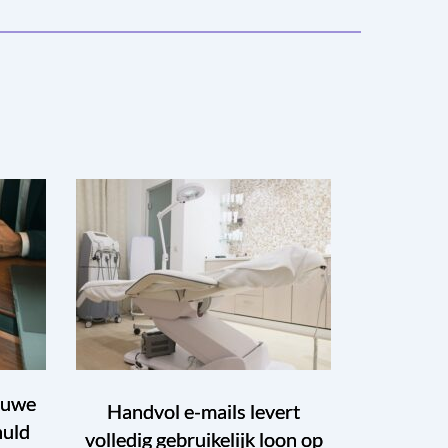
euwe
Handvol e-mails levert
huld
volledig gebruikelijk loon op