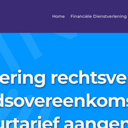
Home
Financiële Dienstverlening
ering rechts
dsovereenkoms
urtarief aang