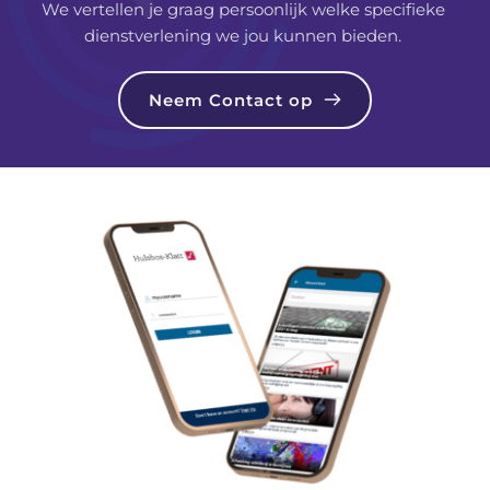
We vertellen je graag persoonlijk welke specifieke 
dienstverlening we jou kunnen bieden. 
Neem Contact op