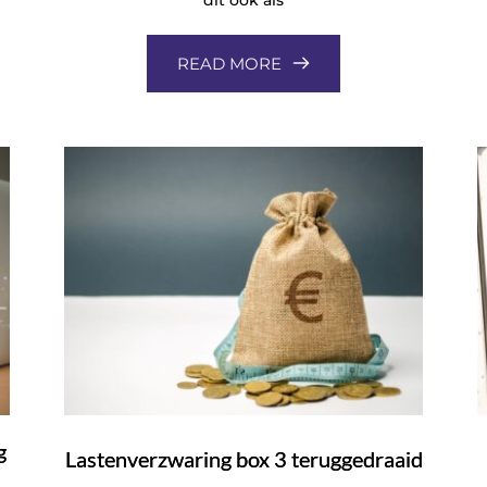
READ MORE
g
Lastenverzwaring box 3 teruggedraaid