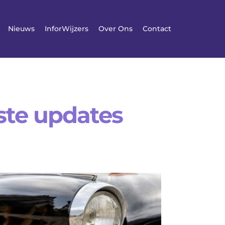
Nieuws
InforWijzers
Over Ons
Contact
tste updates