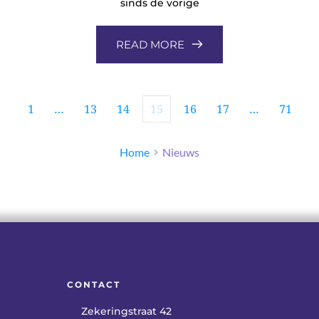
sinds de vorige
READ MORE
1
…
13
14
15
16
17
…
71
Home
Nieuws
CONTACT
Zekeringstraat 42