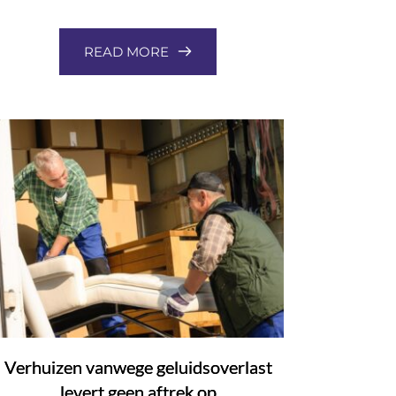
READ MORE
Verhuizen vanwege geluidsoverlast
levert geen aftrek op